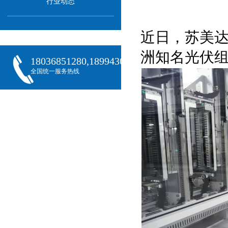
行业动态
近日，苏美达
洲知名光伏组
18036851280,18994301288,18068407382
全国统一服务热线