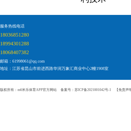
服务热线电话
18036851280
18994301288
18068407382
邮箱：61998061@qq.com
地址：江苏省昆山市前进西路华润万象汇商业中心2幢1908室
版权所有：m6米乐体育APP官方网站
备案号：苏ICP备2021001042号-1
【免责声