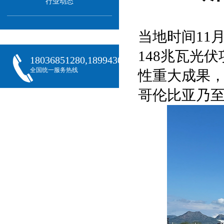
行业动态
当地时间11
148兆瓦光
18036851280,18994301288,18068407382
全国统一服务热线
性重大成果
哥伦比亚乃