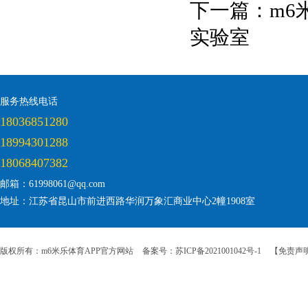
下一篇：
m6
实验室
服务热线电话
18036851280
18994301288
18068407382
邮箱：61998061@qq.com
地址：江苏省昆山市前进西路华润万象汇商业中心2幢1908室
版权所有：m6米乐体育APP官方网站
备案号：苏ICP备2021001042号-1
【免责声