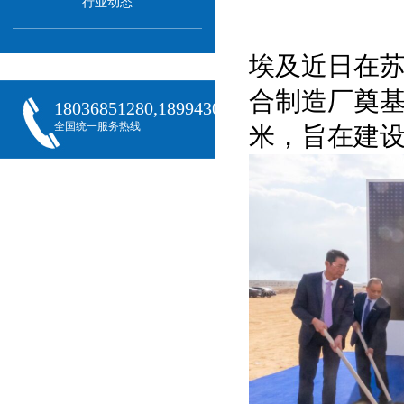
行业动态
埃及近日在
合制造厂奠基
18036851280,18994301288,18068407382
全国统一服务热线
米，旨在建