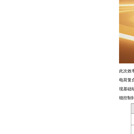
此次效
电荷复
现基础
细控制