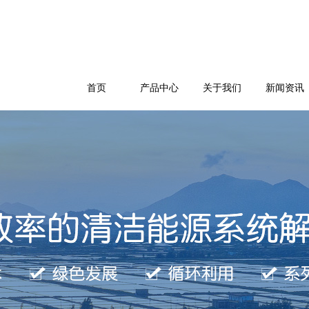
首页
产品中心
关于我们
新闻资讯
公司简介
企业文化