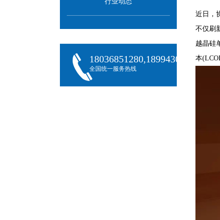
行业动态
近日，
不仅刷
越晶硅
18036851280,18994301288,180
本(LC
全国统一服务热线