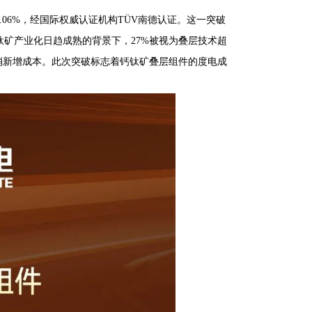
06%，经国际权威认证机构TÜV南德认证。这一突破
矿产业化日趋成熟的背景下，27%被视为叠层技术超
消新增成本。此次突破标志着钙钛矿叠层组件的度电成