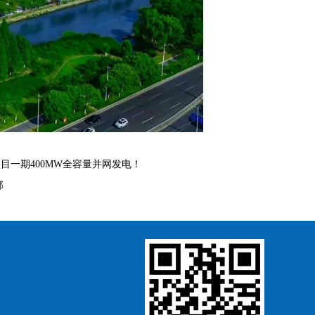
目一期400MW全容量并网发电！
邦