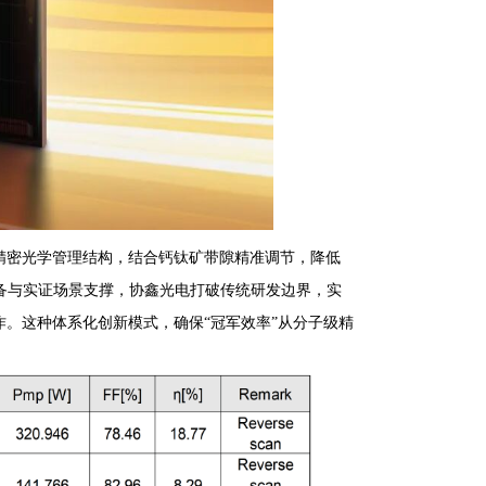
精密光学管理结构，结合钙钛矿带隙精准调节，降低
备与实证场景支撑，协鑫光电打破传统研发边界，实
。这种体系化创新模式，确保“冠军效率”从分子级精