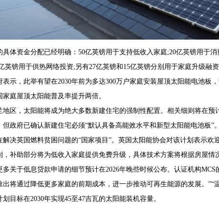
的具体资金分配已经明确：50亿英镑用于支持低收入家庭;20亿英镑用于消
11亿英镑用于供热网络投资;另有27亿英镑和15亿英镑分别用于家庭升级
府表示，此举有望在2030年前为多达300万户家庭安装屋顶太阳能电池
国家庭屋顶太阳能普及率提升两倍。
兰地区，太阳能将成为绝大多数新建住宅的强制性配置。相关细则将在预计
，但政府已确认新建住宅必须“默认具备高能效水平和新型太阳能电池板”
在解决英国燃料贫困问题的“国家项目”。英国太阳能协会对该计划表示欢
划，补助部分将为低收入家庭提供免费升级，具体技术方案将根据房屋情
多关于低息贷款申请的细节预计在2026年晚些时候公布。认证机构MCS的首席
推出将通过降低更多家庭的前期成本，进一步推动可再生能源的发展。”“温
划目标在2030年实现45至47吉瓦的太阳能装机容量。