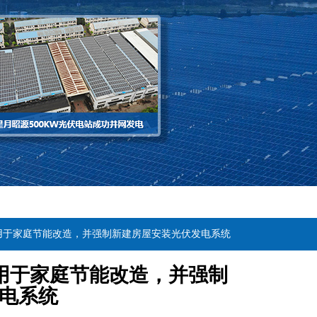
元用于家庭节能改造，并强制新建房屋安装光伏发电系统
元用于家庭节能改造，并强制
电系统