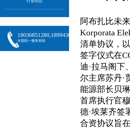
行业动态
阿布扎比未来
Korporata E
18036851280,18994301288,18068407382
全国统一服务热线
清单协议，
签字仪式在C
迪·拉马阁下
尔主席苏丹·
能源部长贝琳
首席执行官穆
德·埃莱齐签
合资协议旨