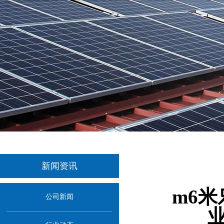
新闻资讯
m6
公司新闻