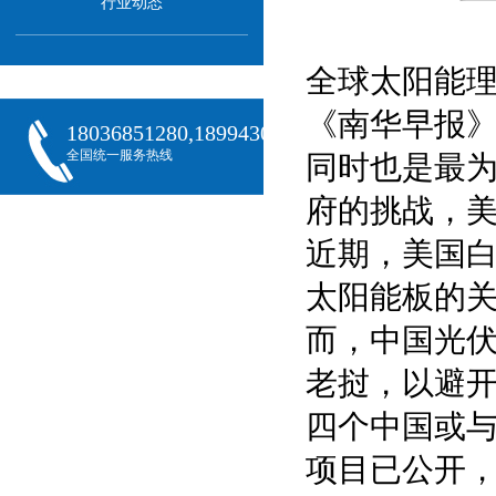
行业动态
全球太阳能理事会
《南华早报
18036851280,18994301288,18068407382
全国统一服务热线
同时也是最
府的挑战，
近期，美国
太阳能板的
而，中国光
老挝，以避开
四个中国或
项目已公开