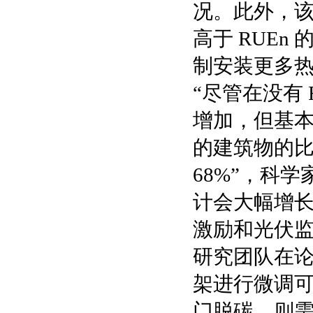
况。此外，
高于 RUE
制安装更多
“尽管在没有 
增加，但基本情
的建筑物的比例
68%”，科
计会大幅增
激励和光伏监
研究团队在论
架进行微调
门脱碳，则需