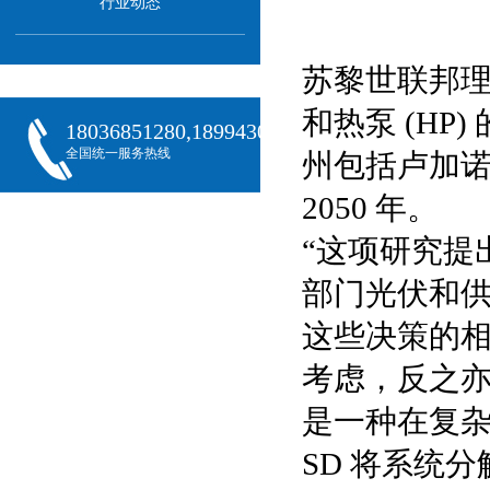
行业动态
苏黎世联邦
和热泵 (H
18036851280,18994301288,18068407382
全国统一服务热线
州包括卢加
2050 年。
“这项研究提
部门光伏和供
这些决策的相
考虑，反之亦
是一种在复杂
SD 将系统分