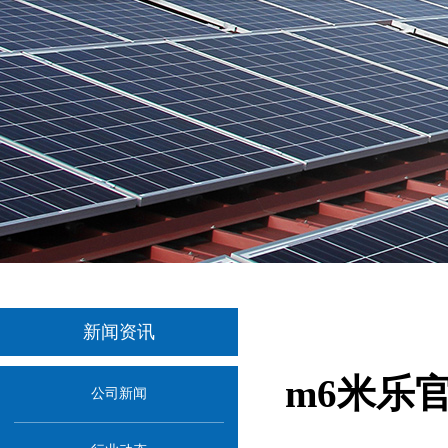
新闻资讯
m6米乐官
公司新闻