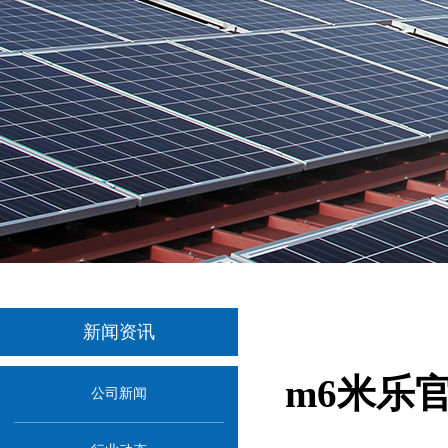
新闻资讯
m6米乐
公司新闻