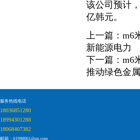
该公司预计，未
亿韩元。
上一篇：
m6
新能源电力
下一篇：
m6
推动绿色金
服务热线电话
18036851280
18994301288
18068407382
邮箱：61998061@qq.com