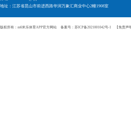
地址：江苏省昆山市前进西路华润万象汇商业中心2幢1908室
版权所有：m6米乐体育APP官方网站
备案号：苏ICP备2021001042号-1
【免责声