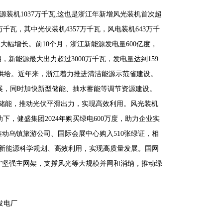
源装机1037万千瓦,这也是浙江年新增风光装机首次超
万千瓦，其中光伏装机4357万千瓦，风电装机643万千
大幅增长。前10个月，浙江新能源发电量600亿度，
期，新能源最大出力超过3000万千瓦，发电量达到159
力供给。近年来，浙江着力推进清洁能源示范省建设。
展，同时加快新型储能、抽水蓄能等调节资源建设。
瓦时储能，推动光伏平滑出力，实现高效利用。风光装机
，健盛集团2024年购买绿电600万度，助力企业实
动乌镇旅游公司、国际会展中心购入510张绿证，相
等新能源科学规划、高效利用，实现高质量发展。国网
”坚强主网架，支撑风光等大规模并网和消纳，推动绿
发电厂