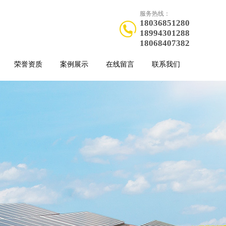
服务热线：
18036851280
18994301288
18068407382
荣誉资质
案例展示
在线留言
联系我们