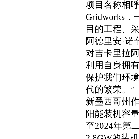
项目名称相
Gridwo
目的工程、采购和施
阿德里安·诺辛内
对吉卡里拉
利用自身拥
保护我们环
代的繁荣。”
新墨西哥州
阳能装机容量
至2024年
2.8GW的