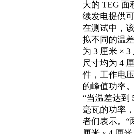
大的 TEG
续发电提供可
在测试中，
拟不同的温差
为 3 厘米 ×
尺寸均为 4 
件，工作电压为
的峰值功率
“当温差达到 5
毫瓦的功率，而 
者们表示。“两
厘米 x 4 厘