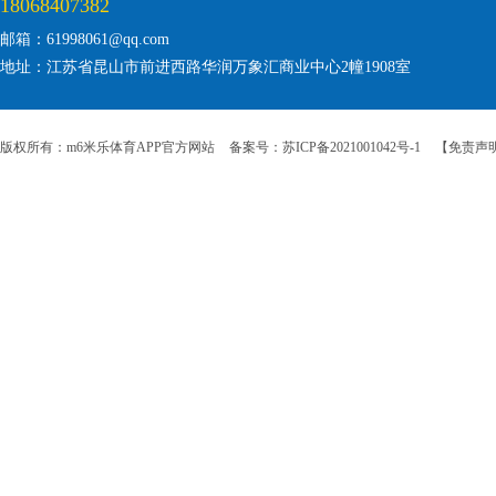
18068407382
邮箱：61998061@qq.com
地址：江苏省昆山市前进西路华润万象汇商业中心2幢1908室
版权所有：m6米乐体育APP官方网站
备案号：苏ICP备2021001042号-1
【免责声