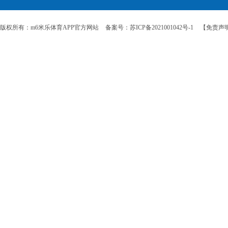
版权所有：m6米乐体育APP官方网站
备案号：苏ICP备2021001042号-1
【免责声