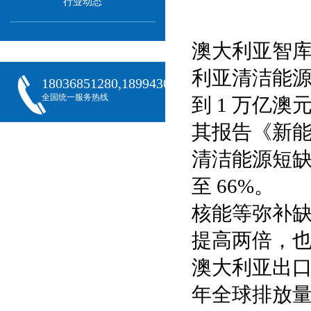
行业动态
澳大利亚智
利亚清洁能源出
18036851280,18994301288,18068407382
全国统一服务热线
到 1 万亿澳
其报告《新
清洁能源短缺
至 66%。
核能等弥补缺
提高两倍，也
澳大利亚出口
年全球排放量