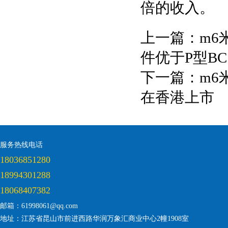
倍的收入。
上一篇：
m6
件优于P型BC
下一篇：
m6
在香港上市
服务热线电话
18036851280
18994301288
18068407382
邮箱：61998061@qq.com
地址：江苏省昆山市前进西路华润万象汇商业中心2幢1908室