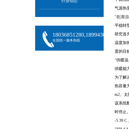
行业动态
气源热
“在清
平稳转
18036851280,18994301288,180
研究首先
全国统一服务热线
温度加热
度的目
“供暖
供暖能
为了解决
热容量为
m2。太
该系统配
时停止
-5.39