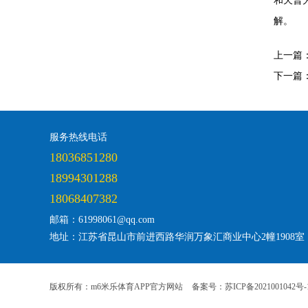
和天普
解。
上一篇
下一篇
服务热线电话
18036851280
18994301288
18068407382
邮箱：61998061@qq.com
地址：江苏省昆山市前进西路华润万象汇商业中心2幢1908室
版权所有：m6米乐体育APP官方网站
备案号：苏ICP备2021001042号-