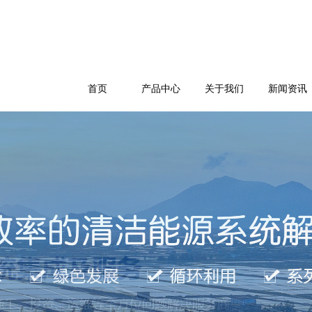
首页
产品中心
关于我们
新闻资讯
公司简介
企业文化