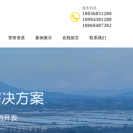
服务热线：
18036851280
18994301288
18068407382
荣誉资质
案例展示
在线留言
联系我们