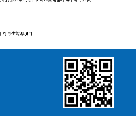
太阳能设施的生态设计和可持续发展提供了宝贵的见
用于可再生能源项目