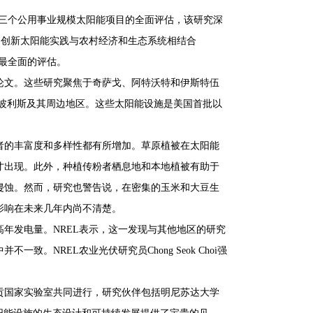
对三个公用事业规模太阳能项目的全面评估，该研究深
的创新太阳能实践与农村经济和生态系统相结合
、最全面的评估。
论文。这些研究聚焦于奇萨戈、阿特沃特和伊斯特伍
位于明尼阿波利斯及其周边地区。这些太阳能设施是美国首批以
者的丰富度和多样性都有所增加。草原植被在太阳能
才出现。此外，种植传粉者栖息地和本地植被有助于
侵蚀。然而，研究也警告说，在密集的玉米和大豆生
影响在未来几年内尚不清楚。
年发电量。NREL表示，这一发现与其他地区的研究
NREL农业光伏研究员Chong Seok Choi强
贡国家实验室共同进行，研究伙伴包括明尼苏达大学