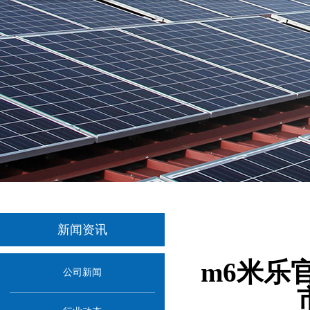
新闻资讯
m6米乐
公司新闻