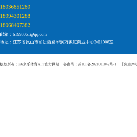
18036851280
18994301288
18068407382
邮箱：61998061@qq.com
地址：江苏省昆山市前进西路华润万象汇商业中心2幢1908室
版权所有：m6米乐体育APP官方网站
备案号：苏ICP备2021001042号-1
【免责声