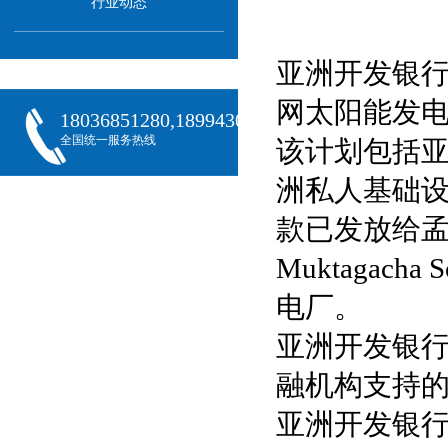
行业动态
亚洲开发银行
网太阳能发电
18036851280,18994301288,18068407382
全国统一服务热线
该计划包括亚
洲私人基础设施
款已发放给孟加拉
Muktagach
电厂。
亚洲开发银
融机构支持
亚洲开发银行