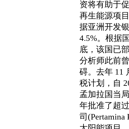
资将有助于
再生能源项目
据亚洲开发
4.5%。根据国
底，该国已部署
分析师此前
碍。去年 1
税计划，自 20
孟加拉国当局
年批准了超过
司(Pertam
太阳能项目