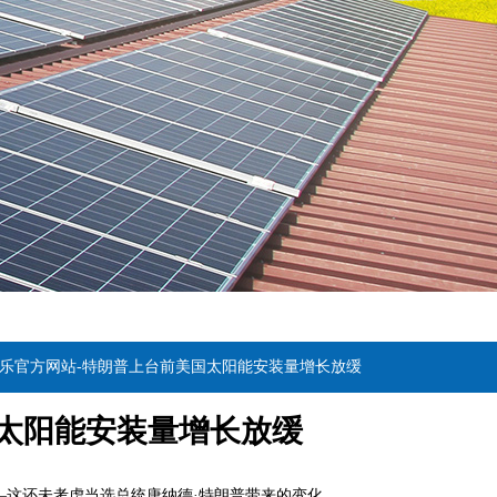
米乐官方网站-特朗普上台前美国太阳能安装量增长放缓
国太阳能安装量增长放缓
—这还未考虑当选总统唐纳德·特朗普带来的变化。