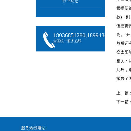
行业动态
根据伍
数)，到
伍德麦
18036851280,18994301288,180
高。”
全国统一服务热线
然后还
变太阳
相关：
此外，
振兴了
上一篇
下一篇
服务热线电话