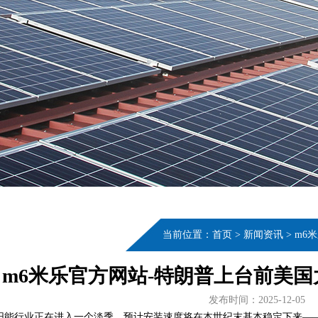
当前位置：
首页
>
新闻资讯
>
m6
m6米乐官方网站-特朗普上台前美
发布时间：2025-12-05
阳能行业正在进入一个淡季，预计安装速度将在本世纪末基本稳定下来—