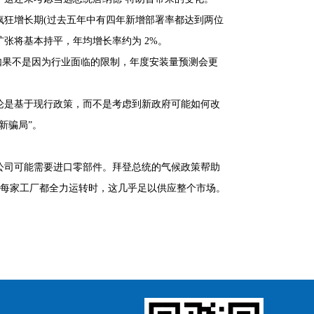
疯狂增长期(过去五年中有四年新增部署率都达到两位
太阳能扩张将基本持平，年均增长率约为 2%。
如果不是因为行业面临的限制，年度安装量预测会更
论是基于现行政策，而不是考虑到新政府可能如何改
新骗局”。
公司可能需要进口零部件。拜登总统的气候政策帮助
当每家工厂都全力运转时，这几乎足以供应整个市场。