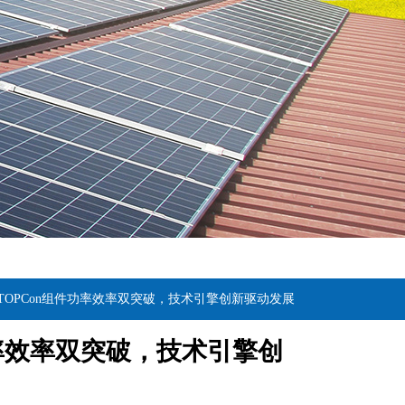
TOPCon组件功率效率双突破，技术引擎创新驱动发展
功率效率双突破，技术引擎创