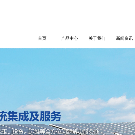
首页
产品中心
关于我们
新闻资讯
公司简介
企业文化