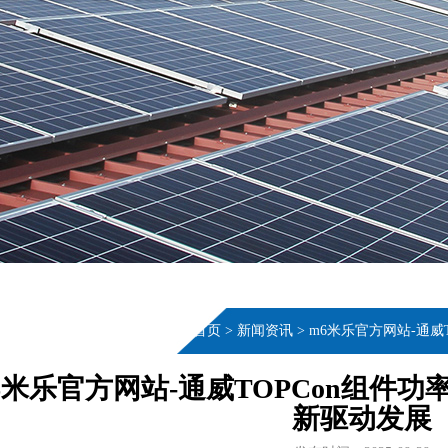
当前位置：
首页
>
新闻资讯
>
m6米乐官方网站-通威
6米乐官方网站-通威TOPCon组件
新驱动发展